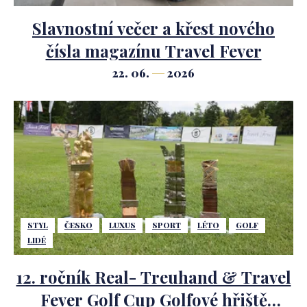
Slavnostní večer a křest nového
čísla magazínu Travel Fever
22. 06.
2026
STYL
ČESKO
LUXUS
SPORT
LÉTO
GOLF
LIDÉ
12. ročník Real- Treuhand & Travel
Fever Golf Cup Golfové hřiště