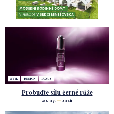
STYL
DESIGN
LUXUS
Probuďte sílu černé růže
20. 07.
2026