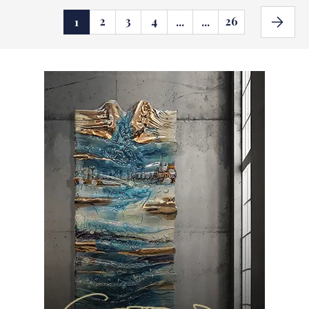
2
3
4
26
1
...
...