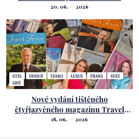
Mariánské Lázně.
20. 06.
2026
STYL
DESIGN
ČESKO
LUXUS
PRAHA
SVĚT
LIDÉ
Nové vydání tištěného
čtyřjazyčného magazínu Travel
Fever.
18. 06.
2026