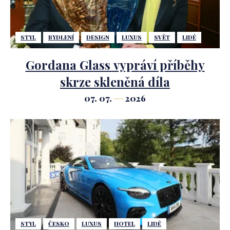
STYL
BYDLENÍ
DESIGN
LUXUS
SVĚT
LIDÉ
Gordana Glass vypráví příběhy
skrze skleněná díla
07. 07.
2026
STYL
ČESKO
LUXUS
HOTEL
LIDÉ