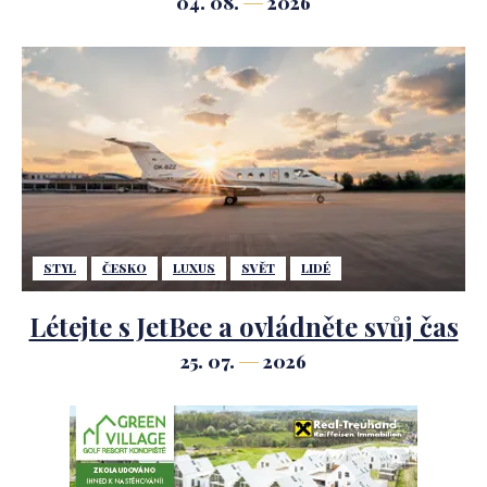
04. 08.
2026
STYL
ČESKO
LUXUS
SVĚT
LIDÉ
Létejte s JetBee a ovládněte svůj čas
25. 07.
2026