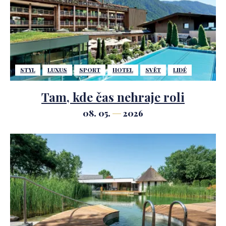
STYL
LUXUS
SPORT
HOTEL
SVĚT
LIDÉ
Tam, kde čas nehraje roli
08. 05.
2026