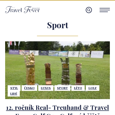
Sport
STYL
ČESKO
LUXUS
SPORT
LÉTO
GOLF
LIDÉ
12. ročník Real- Treuhand & Travel