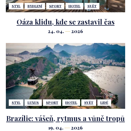
STYL
BYDLENÍ
SPORT
HOTEL
SVĚT
Oáza klidu, kde se zastavil čas
24. 04.
2026
STYL
LUXUS
SPORT
HOTEL
SVĚT
LIDÉ
Brazílie: vášeň, rytmus a vůně tropů
19. 04.
2026