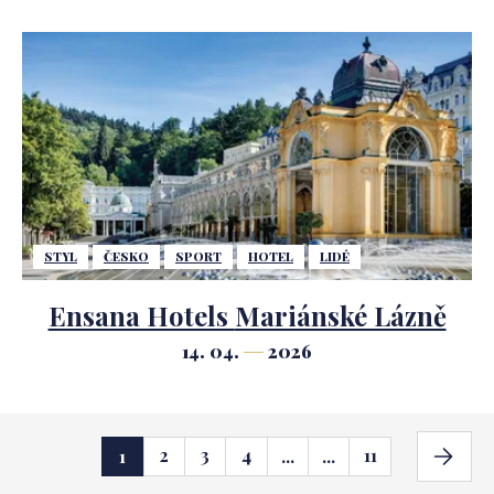
STYL
ČESKO
SPORT
HOTEL
LIDÉ
Ensana Hotels Mariánské Lázně
14. 04.
2026
2
3
4
11
1
...
...