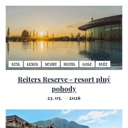
STYL
LUXUS
SPORT
HOTEL
GOLF
SVĚT
Reiters Reserve - resort plný
pohody
23. 05.
2026