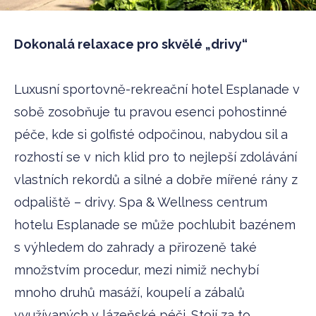
Dokonalá relaxace pro skvělé „drivy“
Luxusní sportovně-rekreační hotel Esplanade v
sobě zosobňuje tu pravou esenci pohostinné
péče, kde si golfisté odpočinou, nabydou sil a
rozhostí se v nich klid pro to nejlepší zdolávání
vlastních rekordů a silné a dobře mířené rány z
odpaliště – drivy. Spa & Wellness centrum
hotelu Esplanade se může pochlubit bazénem
s výhledem do zahrady a přirozeně také
množstvím procedur, mezi nimiž nechybí
mnoho druhů masáží, koupelí a zábalů
využívaných v lázeňské péči. Stojí za to