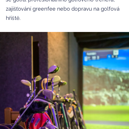
zajišťování greenfee nebo dopravu na golfová
hřiště.