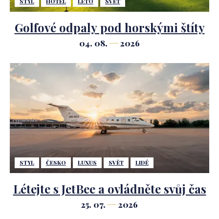
STYL
HOTEL
LÉTO
SVĚT
Golfové odpaly pod horskými štíty
04. 08.
2026
STYL
ČESKO
LUXUS
SVĚT
LIDÉ
Létejte s JetBee a ovládněte svůj čas
25. 07.
2026