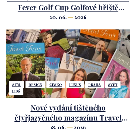
Fever Golf Cup Golfové hřiště
Mariánské Lázně.
20. 06.
2026
STYL
DESIGN
ČESKO
LUXUS
PRAHA
SVĚT
LIDÉ
Nové vydání tištěného
čtyřjazyčného magazínu Travel
Fever.
18. 06.
2026