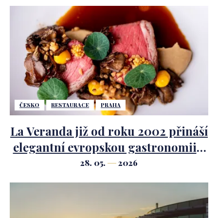
ČESKO
RESTAURACE
PRAHA
La Veranda již od roku 2002 přináší
elegantní evropskou gastronomii v
centru Prahy. Novou energii
28. 05.
2026
kuchyni dává šéfkuchař Jiří Husák