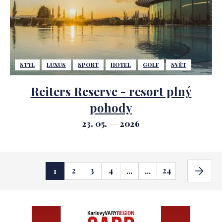
STYL
LUXUS
SPORT
HOTEL
GOLF
SVĚT
Reiters Reserve - resort plný
pohody
23. 05.
2026
2
3
4
24
1
...
...