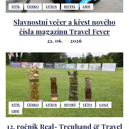
STYL
ČESKO
LUXUS
HOTEL
LIDÉ
Slavnostní večer a křest nového
čísla magazínu Travel Fever
22. 06.
2026
STYL
ČESKO
LUXUS
SPORT
LÉTO
GOLF
LIDÉ
12. ročník Real- Treuhand & Travel