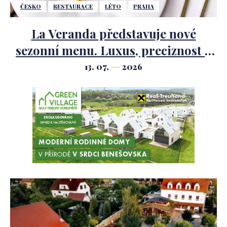
ČESKO
RESTAURACE
LÉTO
PRAHA
La Veranda představuje nové
sezonní menu. Luxus, preciznost a
letní suroviny v hlavní roli.
13. 07.
2026