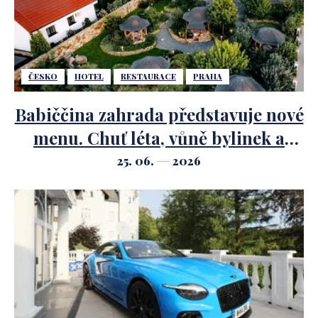
ČESKO
HOTEL
RESTAURACE
PRAHA
Babiččina zahrada představuje nové
menu. Chuť léta, vůně bylinek a
nejkrásnější zahrada hned za
25. 06.
2026
Prahou