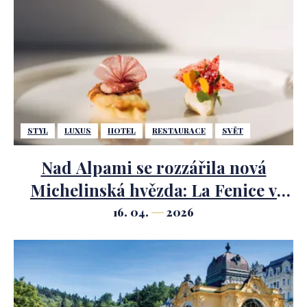
STYL
LUXUS
HOTEL
RESTAURACE
SVĚT
Nad Alpami se rozzářila nová
Michelinská hvězda: La Fenice v
Arlberg Lech získala bájné
16. 04.
2026
kulinářské ocenění.