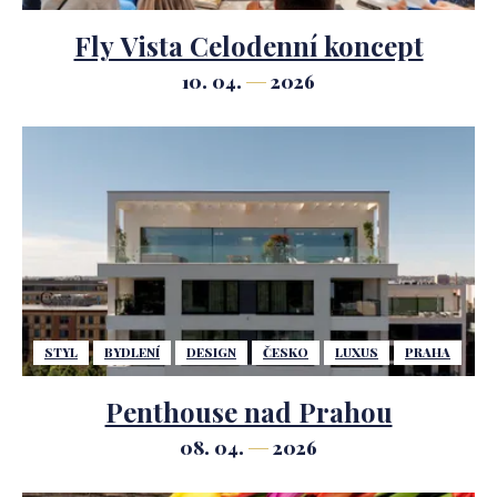
Fly Vista Celodenní koncept
10. 04.
2026
STYL
BYDLENÍ
DESIGN
ČESKO
LUXUS
PRAHA
Penthouse nad Prahou
08. 04.
2026