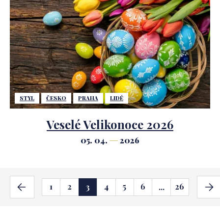
STYL
ČESKO
PRAHA
LIDÉ
Veselé Velikonoce 2026
05. 04.
2026
1
2
4
5
6
26
3
...