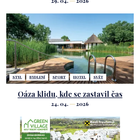
29. 04.
2026
STYL
BYDLENÍ
SPORT
HOTEL
SVĚT
Oáza klidu, kde se zastavil čas
24. 04.
2026