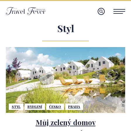
Styl
STYL
BYDLENÍ
ČESKO
PRAHA
Můj zelený domov