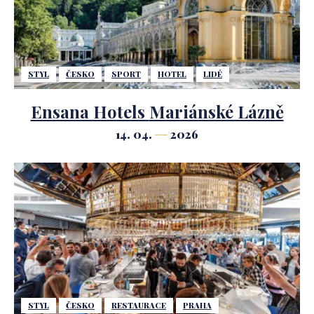
STYL
ČESKO
SPORT
HOTEL
LIDÉ
Ensana Hotels Mariánské Lázně
14. 04.
2026
STYL
ČESKO
RESTAURACE
PRAHA