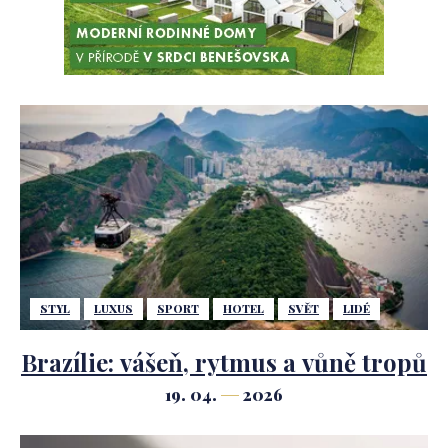
STYL
LUXUS
SPORT
HOTEL
SVĚT
LIDÉ
Brazílie: vášeň, rytmus a vůně tropů
19. 04.
2026