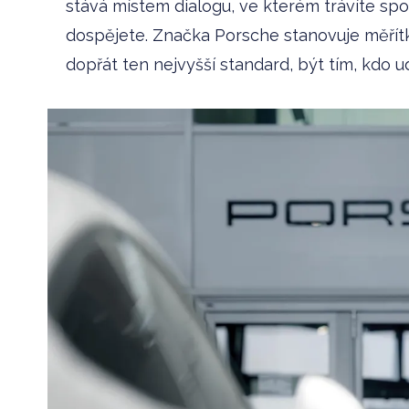
stává místem dialogu, ve kterém trávíte sp
dospějete. Značka Porsche stanovuje měřít
dopřát ten nejvyšší standard, být tím, kdo u