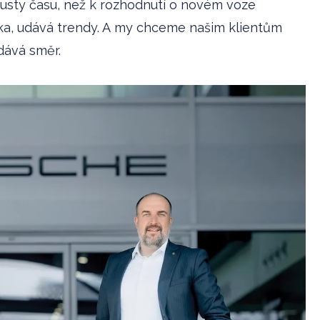
ousty času, než k rozhodnutí o novém voze
ka, udává trendy. A my chceme našim klientům
dává směr.