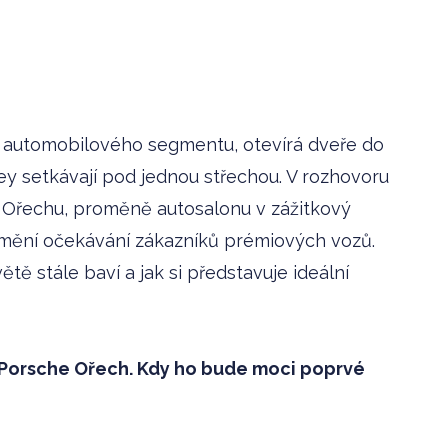
o automobilového segmentu, otevírá dveře do
ey setkávají pod jednou střechou. V rozhovoru
v Ořechu, proměně autosalonu v zážitkový
se mění očekávání zákazníků prémiových vozů.
ě stále baví a jak si představuje ideál­ní
 Porsche Ořech. Kdy ho bude moci poprvé