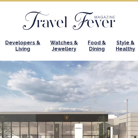
Developers &
Watches &
Food &
Style &
Living
Jewellery
Dining
Healthy