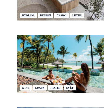
BYDLENÍ
DESIGN
ČESKO
LUXUS
STYL
LUXUS
HOTEL
SVĚT