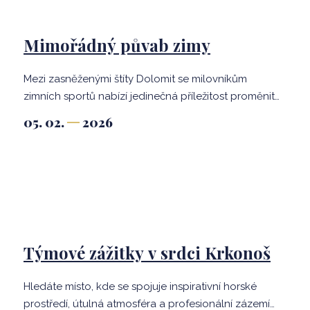
Mimořádný půvab zimy
Mezi zasněženými štíty Dolomit se milovníkům
zimních sportů nabízí jedinečná příležitost proměnit
bělostný zimní sen v okouzlující realitu. V samém
05. 02.
2026
centru Ortisei se o to postará Hotel Gardena
Grödnerhof. Člen prestižního sdružení Relais &
Châteaux poskytuje nejen dokonalý servis, ale i
vysoce ceněnou bezprostřední blízkost sjezdovek.
Týmové zážitky v srdci Krkonoš
Hledáte místo, kde se spojuje inspirativní horské
prostředí, útulná atmosféra a profesionální zázemí