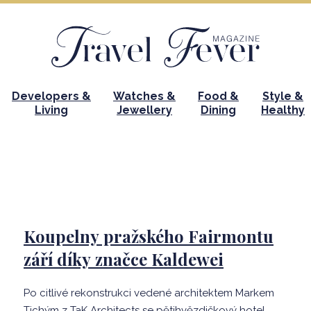
Developers &
Watches &
Food &
Style &
Living
Jewellery
Dining
Healthy
Koupelny pražského Fairmontu
září díky značce Kaldewei
Po citlivé rekonstrukci vedené architektem Markem
Tichým z TaK Architects se pětihvězdičkový hotel