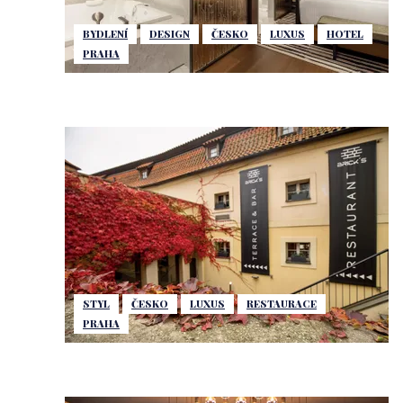
BYDLENÍ
DESIGN
ČESKO
LUXUS
HOTEL
PRAHA
STYL
ČESKO
LUXUS
RESTAURACE
PRAHA