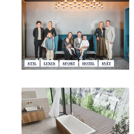
STYL
LUXUS
SPORT
HOTEL
SVĚT