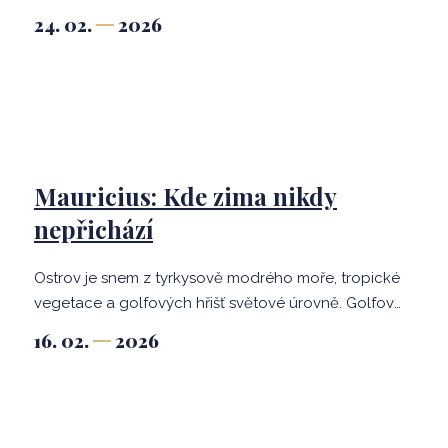
vzhled, který zaujme elegancí, praktičností i
24. 02.
2026
bezpečnostními úpravami.
Mauricius: Kde zima nikdy
nepřichází
Ostrov je snem z tyrkysově modrého moře, tropické
vegetace a golfových hřišť světové úrovně. Golfová
hřiště jsou zasazena mezi plantáže cukrové třtiny,
16. 02.
2026
řeky a bujnou vegetaci, s úchvatnými výhledy na
Indický oceán.