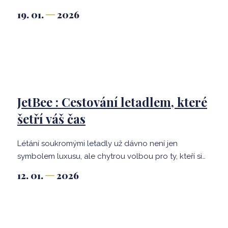
pro firemní akce? Komplex Hradečanka & Jeřabinka
19. 01.
2026
v Horní Malé Úpě je ideální volbou. Nabízí stylové
ubytování, špičkovou gastronomii a širokou nabídku
aktivit, které promění každé firemní setkání v
nezapomenutelný zážitek.
JetBee : Cestování letadlem, které
šetří váš čas
Létání soukromými letadly už dávno není jen
symbolem luxusu, ale chytrou volbou pro ty, kteří si
váží svého času. Důkazem toho je letecká
12. 01.
2026
společnost JetBee, díky které se z cestování stává
zážitek spojující komfort, efektivitu a osobní přístup.