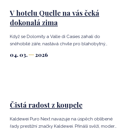
V hotelu Quelle na vás čeká
dokonalá zima
Když se Dolomity a Valle di Casies zahalí do
sněhobílé záře, nastává chvíle pro blahobytný
odpočinek. V srdci této nedotčené krajiny, ve výšce 1
04. 03.
2026
4OO metrů nad mořem, se nachází Hotel Quelle
Nature SPA Resort – místo, kde i zima dokáže
nečekaně zahřát u srdce.
Čistá radost z koupele
Kaldewei Puro Next navazuje na úspěch oblíbené
řady prestižní značky Kaldewei. Přináší svěží, moderní