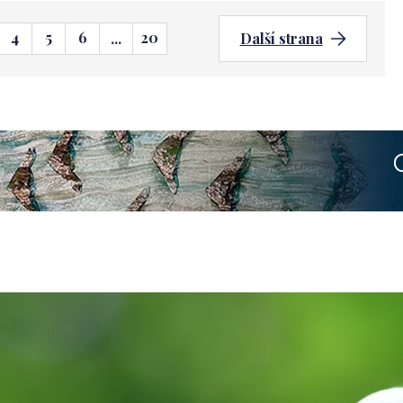
4
5
6
20
...
Další strana