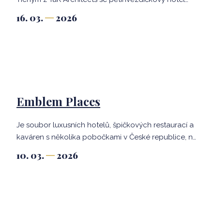
Fairmont Golden Prague stal symbolem spojení
16. 03.
2026
historické architektury a současného luxusu.
Ikonická stavba Karla Filsaka z roku 1974 dnes nabízí
nejen výjimečný design a umělecké dědictví, ale
také moderní komfort, k němuž významně přispívají
koupelnové produkty Kaldewei.
Emblem Places
Je soubor luxusních hotelů, špičkových restaurací a
kaváren s několika pobočkami v České republice, na
Slovensku a v Německu. Cílem těchto krásných míst
10. 03.
2026
je poskytovat hodnotné kulinářské zážitky a cítit se v
restauracích a hotelech jako doma. Síla spočívá v
osobním přístupu ke všem hostům a v pozornosti
věnované detailům ve všech aspektech cesty hosta.