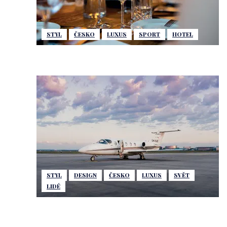
STYL
ČESKO
LUXUS
SPORT
HOTEL
STYL
DESIGN
ČESKO
LUXUS
SVĚT
LIDÉ