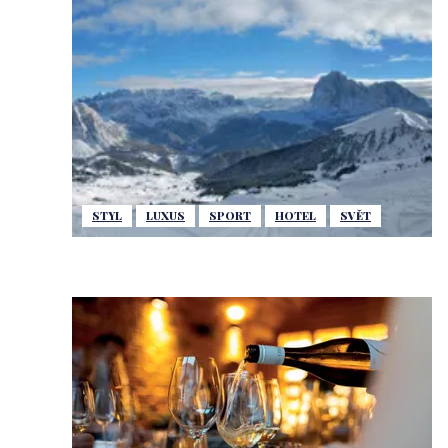
STYL
LUXUS
SPORT
HOTEL
SVĚT