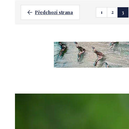
1
2
Předchozí strana
3