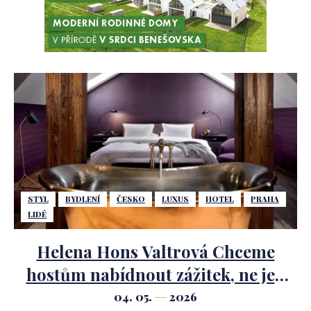
STYL
BYDLENÍ
ČESKO
LUXUS
HOTEL
PRAHA
LIDÉ
Helena Hons Valtrová Chceme
hostům nabídnout zážitek, ne jen
ubytování.
04. 05.
2026