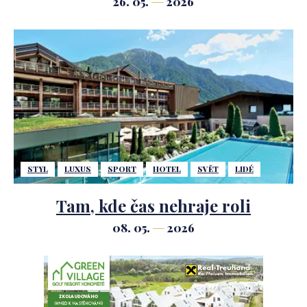
26. 05.
2026
STYL
LUXUS
SPORT
HOTEL
SVĚT
LIDÉ
Tam, kde čas nehraje roli
08. 05.
2026