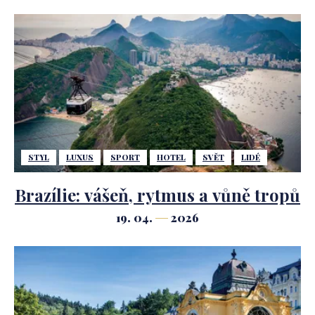
STYL
LUXUS
SPORT
HOTEL
SVĚT
LIDÉ
Brazílie: vášeň, rytmus a vůně tropů
19. 04.
2026