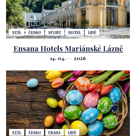
STYL
ČESKO
SPORT
HOTEL
LIDÉ
Ensana Hotels Mariánské Lázně
14. 04.
2026
STYL
ČESKO
PRAHA
LIDÉ