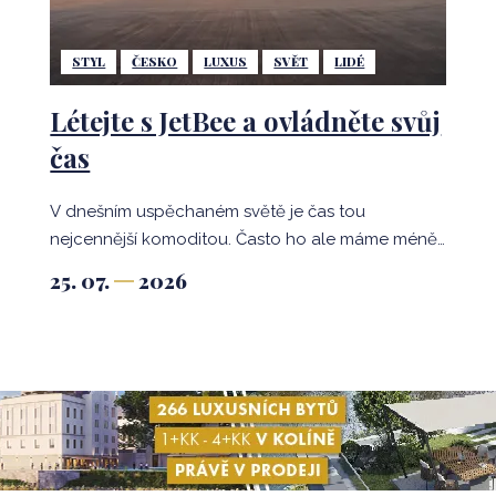
STYL
ČESKO
LUXUS
SVĚT
LIDÉ
Létejte s JetBee a ovládněte svůj
čas
V dnešním uspěchaném světě je čas tou
nejcennější komoditou. Často ho ale máme méně,
než bychom si přáli. A právě tady přichází na
25. 07.
2026
scénu společnost JetBee, která přepisuje pravidla
letecké dopravy. Zapomeňte na tradiční
cestování ve velkých a přeplněných letadlech.
JetBee nabízí zážitek nesrovnatelný s běžným
letem. Pokud hledáte bezkonkurenční komfort,
diskrétnost a absolutní kontrolu nad svým časem,
jste na správné adrese.