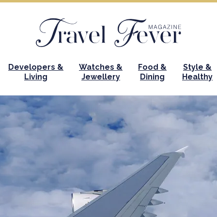
Developers &
Watches &
Food &
Style &
Living
Jewellery
Dining
Healthy