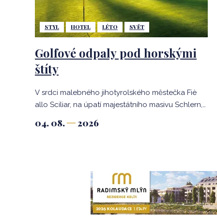
STYL
HOTEL
LÉTO
SVĚT
Golfové odpaly pod horskými
štíty
V srdci malebného jihotyrolského městečka Fiè
allo Sciliar, na úpatí majestátního masivu Schlern,
stojí hotel, který nelze zařadit mezi běžné luxusní
04. 08.
2026
resorty. Romantik Hotel Turm je destinací, kde se
propojuje středověká architektura, špičkový
design, soukromá galerie světového umění,
gurmánská gastronomie i prvotřídní golf.