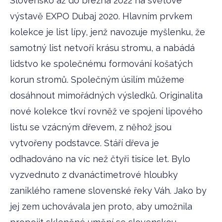
Slovensko až do března 2022 na světové
výstavě EXPO Dubaj 2020. Hlavním prvkem
kolekce je list lípy, jenž navozuje myšlenku, že
samotný list netvoří krásu stromu, a nabádá
lidstvo ke společnému formování košatých
korun stromů. Společným úsilím můžeme
dosáhnout mimořádných výsledků. Originalita
nové kolekce tkví rovněž ve spojení lipového
listu se vzácným dřevem, z něhož jsou
vytvořeny podstavce. Stáří dřeva je
odhadováno na víc než čtyři tisíce let. Bylo
vyzvednuto z dvanáctimetrové hloubky
zaniklého ramene slovenské řeky Váh. Jako by
jej zem uchovávala jen proto, aby umožnila