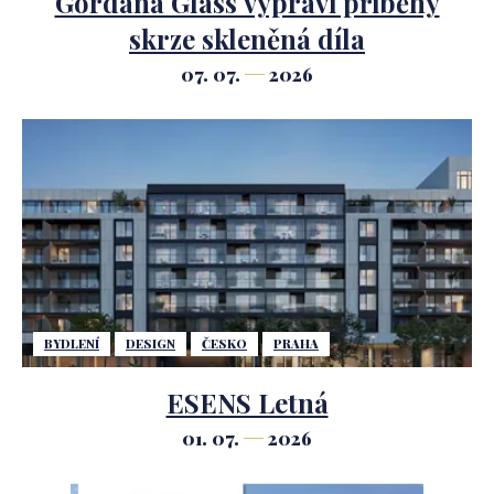
Gordana Glass vypráví příběhy
skrze skleněná díla
07. 07.
2026
BYDLENÍ
DESIGN
ČESKO
PRAHA
ESENS Letná
01. 07.
2026