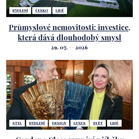
BYDLENÍ
ČESKO
LIDÉ
Průmyslové nemovitosti: investice,
která dává dlouhodobý smysl
29. 07.
2026
STYL
BYDLENÍ
DESIGN
LUXUS
SVĚT
LIDÉ