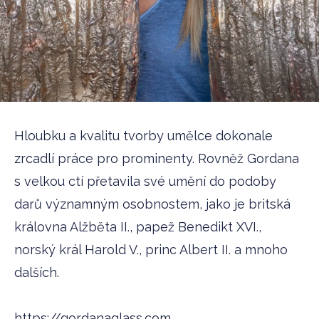
Hloubku a kvalitu tvorby umělce dokonale
zrcadlí práce pro prominenty. Rovněž Gordana
s velkou ctí přetavila své umění do podoby
darů významným osobnostem, jako je britská
královna Alžběta II., papež Benedikt XVI.,
norský král Harold V., princ Albert II. a mnoho
dalších.
https://gordanaglass.com