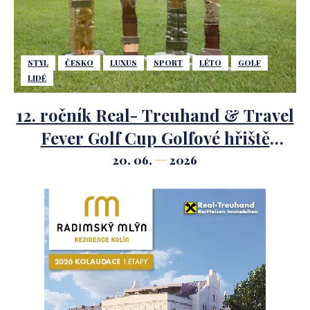
STYL
ČESKO
LUXUS
SPORT
LÉTO
GOLF
LIDÉ
12. ročník Real- Treuhand & Travel
Fever Golf Cup Golfové hřiště
Mariánské Lázně.
20. 06.
2026