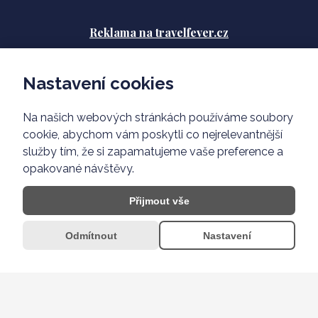
Reklama na travelfever.cz
Zásady ochrany osobních údajů
Nastavení cookies
Podmínky použití
Na našich webových stránkách používáme soubory
O nás
cookie, abychom vám poskytli co nejrelevantnější
služby tím, že si zapamatujeme vaše preference a
opakované návštěvy.
Přijmout vše
Odmítnout
Nastavení
Developed by
MadFox design