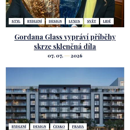
STYL
BYDLENÍ
DESIGN
LUXUS
SVĚT
LIDÉ
Gordana Glass vypráví příběhy
skrze skleněná díla
07. 07.
2026
BYDLENÍ
DESIGN
ČESKO
PRAHA