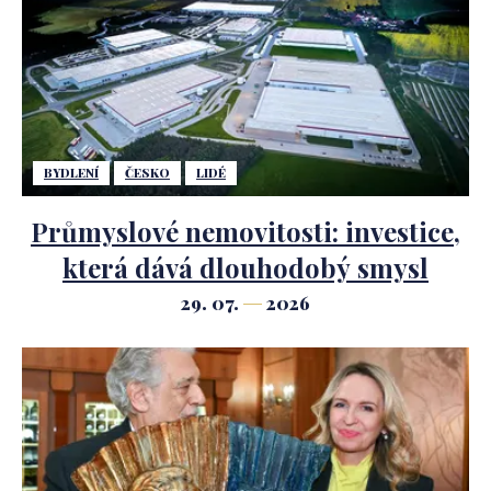
BYDLENÍ
ČESKO
LIDÉ
Průmyslové nemovitosti: investice,
která dává dlouhodobý smysl
29. 07.
2026