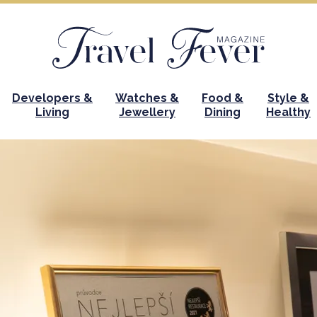
Developers &
Watches &
Food &
Style &
Living
Jewellery
Dining
Healthy