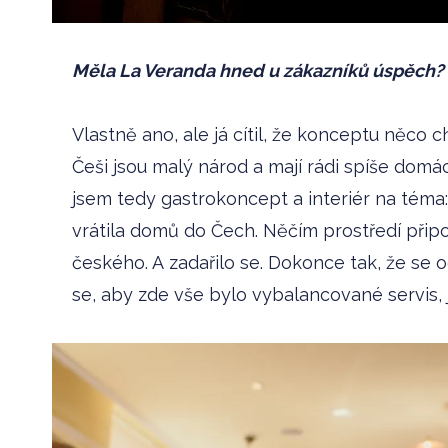
Měla La Veranda hned u zákazníků úspěch?
Vlastně ano, ale já cítil, že konceptu něco c
Češi jsou malý národ a mají rádi spíše domáck
jsem tedy gastrokoncept a interiér na téma: 
vrátila domů do Čech. Něčím prostředí připomí
českého. A zadařilo se. Dokonce tak, že se 
se, aby zde vše bylo vybalancované servis, jí