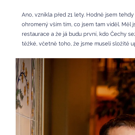
Ano, vznikla před 21 lety. Hodně jsem tehd
ohromený vším tím, co jsem tam viděl. Měl j
restaurace a že já budu první, kdo Čechy 
těžké, včetně toho, že jsme museli složitě 