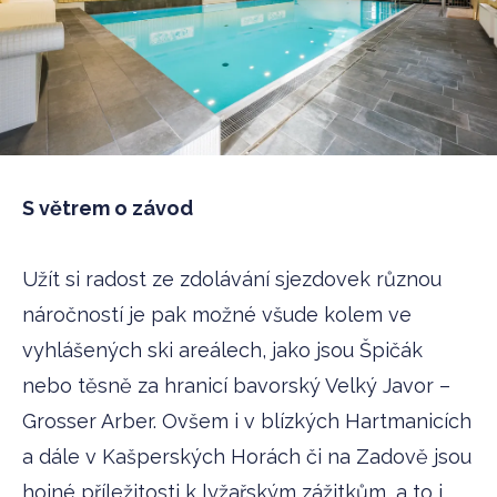
S větrem o závod
Užít si radost ze zdolávání sjezdovek různou
náročností je pak možné všude kolem ve
vyhlášených ski areálech, jako jsou Špičák
nebo těsně za hranicí bavorský Velký Javor –
Grosser Arber. Ovšem i v blízkých Hartmanicích
a dále v Kašperských Horách či na Zadově jsou
hojné příležitosti k lyžařským zážitkům, a to i