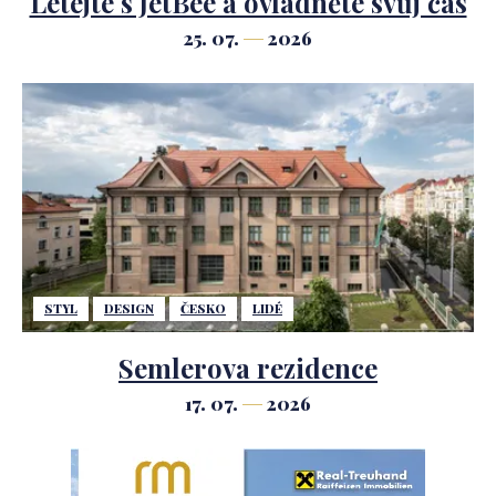
Létejte s JetBee a ovládněte svůj čas
25. 07.
2026
STYL
DESIGN
ČESKO
LIDÉ
Semlerova rezidence
17. 07.
2026