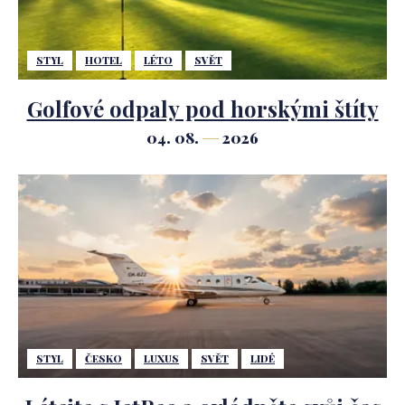
STYL
HOTEL
LÉTO
SVĚT
Golfové odpaly pod horskými štíty
04. 08.
2026
STYL
ČESKO
LUXUS
SVĚT
LIDÉ