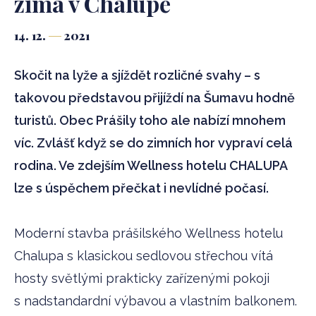
zima v Chalupě
14. 12.
2021
Skočit na lyže a sjíždět rozličné svahy – s
takovou představou přijíždí na Šumavu hodně
turistů. Obec Prášily toho ale nabízí mnohem
víc. Zvlášť když se do zimních hor vypraví celá
rodina. Ve zdejším Wellness hotelu CHALUPA
lze s úspěchem přečkat i nevlídné počasí.
Moderní stavba prášilského Wellness hotelu
Chalupa s klasickou sedlovou střechou vítá
hosty světlými prakticky zařízenými pokoji
s nadstandardní výbavou a vlastním balkonem.