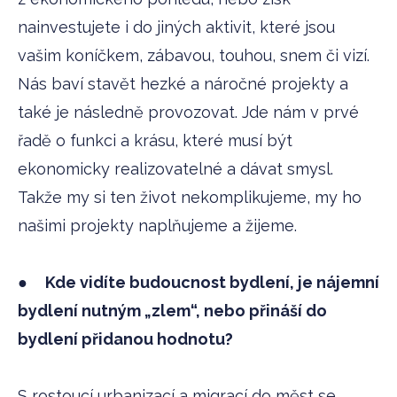
nainvestujete i do jiných aktivit, které jsou
vašim koníčkem, zábavou, touhou, snem či vizí.
Nás baví stavět hezké a náročné projekty a
také je následně provozovat. Jde nám v prvé
řadě o funkci a krásu, které musí být
ekonomicky realizovatelné a dávat smysl.
Takže my si ten život nekomplikujeme, my ho
našimi projekty naplňujeme a žijeme.
●
Kde vidíte budoucnost bydlení, je nájemní
bydlení nutným „zlem“, nebo přináší do
bydlení přidanou hodnotu?
S rostoucí urbanizací a migrací do měst se