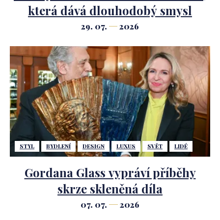
která dává dlouhodobý smysl
29. 07.
2026
STYL
BYDLENÍ
DESIGN
LUXUS
SVĚT
LIDÉ
Gordana Glass vypráví příběhy
skrze skleněná díla
07. 07.
2026