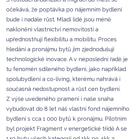
očekává, že poptávka po nájemním bydlení
bude i nadále růst. Mladí lidé jsou méně
nakloněni vlastnictví nemovitostí a
upřednostňují flexibilitu a mobilitu. Proces
hledání a pronájmu bytů jim zjednodušují
technologické inovace. A v neposlední řadě je
tu fenomén sdíleného bydlení, jako například
spolubydlení a co-living, kterému nahrává i
současná nedostupnost a růst cen bydlení.
Z výše uvedeného pramení i naše snaha
vybudovat do 8 let náš vlastní fond nájemního
bydlení s cca 1 000 bytů k pronájmu. Pilotním
byl projekt Fragment v energetické třídě A se
140 byty všech kategorií od 1kk po 4kk a