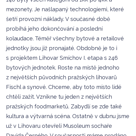
mezonety. Je našlapaný technologiemi, které
šetří provozní náklady. V současné době
probíhá jeho dokončování a poslední
kolaudace. Téměř všechny bytové a retailové
jednotky jsou již pronajaté. Obdobně je to i
s projektem Lihovar Smíchov I. etapa s 246
bytových jednotek. Roste na místě jednoho
z největších původních pražských lihovarů
Fischl a synové. Chceme, aby toto místo lidé
chtěli zažít. Vznikne tu jeden z největších
pražských foodmarketů. Zabydlí se zde také
kultura a výtvarná scéna. Ostatně v dubnu jsme
už v Lihovaru otevřeli Musoleum sochaře
Davida Černého. V současnosti máme prodáno