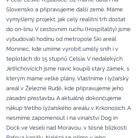
Slovensko a připravujeme další země. Máme
vymyšlený projekt, jak celý realitní trh dostat
do on-linu. V cestovním ruchu (Hospitality) jsme
vybudovali hodinu od metropole Ski areál
Monínec, kde umíme vyrobit umělý sníh i v
teplotách do 15 stupňů Celsia. V nedalekých
Jetřichovicích jsme navíc koupili starý zámek, s
kterým máme velké plány. Vlastníme i lyžařský
areál v Železné Rudě, kde připravujeme jeho
zásadní přestavbu. A aktuálně dokončujeme
nákup třetího lyžařského areálu v Krkonoších. A
nesmíme zapomenout i na vinařství Dog in
Dock ve Veselí nad Moravou, v těsné blízkosti
Baťova kanálu. Nalézá se přímo v jeho