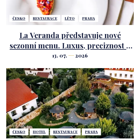
ČESKO
RESTAURACE
LÉTO
PRAHA
La Veranda představuje nové
sezonní menu. Luxus, preciznost a
letní suroviny v hlavní roli.
13. 07.
2026
ČESKO
HOTEL
RESTAURACE
PRAHA