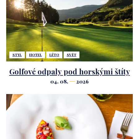
STYL
HOTEL
LÉTO
SVĚT
Golfové odpaly pod horskými štíty
04. 08.
2026