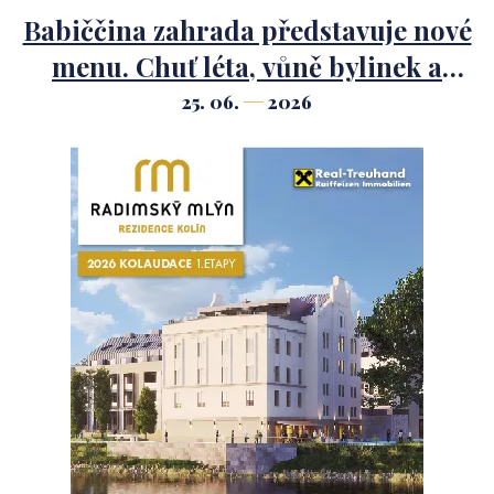
Babiččina zahrada představuje nové
menu. Chuť léta, vůně bylinek a
nejkrásnější zahrada hned za
25. 06.
2026
Prahou