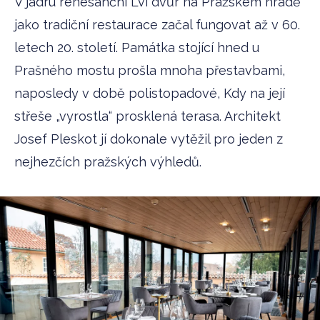
V jádru renesanční Lví dvůr na Pražském hradě
jako tradiční restaurace začal fungovat až v 60.
letech 20. století. Památka stojící hned u
Prašného mostu prošla mnoha přestavbami,
naposledy v době polistopadové, Kdy na její
střeše „vyrostla“ prosklená terasa. Architekt
Josef Pleskot jí dokonale vytěžil pro jeden z
nejhezčích pražských výhledů.