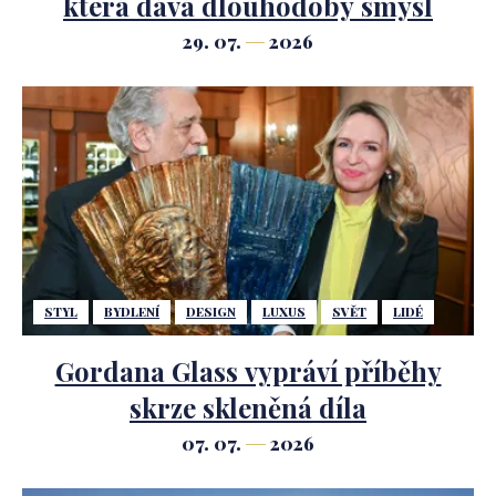
která dává dlouhodobý smysl
29. 07.
2026
STYL
BYDLENÍ
DESIGN
LUXUS
SVĚT
LIDÉ
Gordana Glass vypráví příběhy
skrze skleněná díla
07. 07.
2026