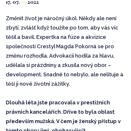
17. 07.
2022
Změnit život je náročný úkol. Někdy ale není
zbytí, zvlášť když toužíte po tom, aby vás víc
těšil a bavil. Expertka na fúze a akvizice
společnosti Crestyl Magda Pokorná se pro
změnu rozhodla. Advokacii hodila za hlavu,
udělala si prázdniny a zkusila nový obor –
development. Snadné to nebylo, ale nelituje a
těší ji nové životní zážitky.
Dlouhá léta jste pracovala v prestižních
právních kancelářích. Dříve to byla oblast
především mužská. V čem je ženský přístup v
tomto oboru jiný, obohacující?