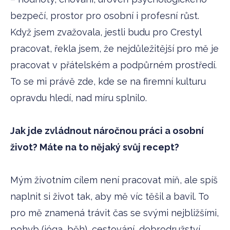
bezpečí, prostor pro osobní i profesní růst.
Když jsem zvažovala, jestli budu pro Crestyl
pracovat, řekla jsem, že nejdůležitější pro mě je
pracovat v přátelském a podpůrném prostředí.
To se mi právě zde, kde se na firemní kulturu
opravdu hledí, nad míru splnilo.
Jak jde zvládnout náročnou práci a osobní
život? Máte na to nějaký svůj recept?
Mým životním cílem není pracovat míň, ale spíš
naplnit si život tak, aby mě víc těšil a bavil. To
pro mě znamená trávit čas se svými nejbližšími,
pohyb (jóga, běh), cestování, dobrodružství,