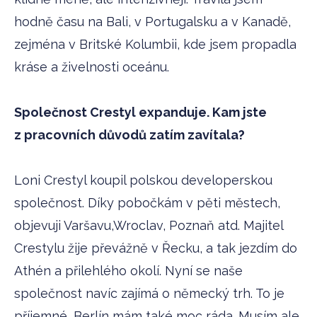
hodně času na Bali, v Portugalsku a v Kanadě,
zejména v Britské Kolumbii, kde jsem propadla
kráse a živelnosti oceánu.
Společnost Crestyl expanduje. Kam jste
z pracovních důvodů zatím zavítala?
Loni Crestyl koupil polskou developerskou
společnost. Díky pobočkám v pěti městech,
objevuji Varšavu,Wroclav, Poznaň atd. Majitel
Crestylu žije převážně v Řecku, a tak jezdím do
Athén a přilehlého okolí. Nyní se naše
společnost navíc zajímá o německý trh. To je
příjemné, Berlín mám také moc ráda. Musím ale