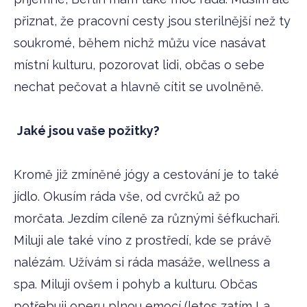
přiznat, že pracovní cesty jsou sterilnější než ty
soukromé, během nichž můžu více nasávat
místní kulturu, pozorovat lidi, občas o sebe
nechat pečovat a hlavně cítit se uvolněně.
Jaké jsou vaše požitky?
Kromě již zmíněné jógy a cestování je to také
jídlo. Okusím ráda vše, od cvrčků až po
morčata. Jezdím cíleně za různými šéfkuchaři.
Miluji ale také víno z prostředí, kde se právě
nalézám. Užívám si ráda masáže, wellness a
spa. Miluji ovšem i pohyb a kulturu. Občas
potřebuji operu plnou emocí (letos zatím La