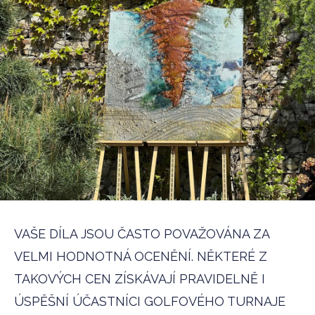
VAŠE DÍLA JSOU ČASTO POVAŽOVÁNA ZA
VELMI HODNOTNÁ OCENĚNÍ. NĚKTERÉ Z
TAKOVÝCH CEN ZÍSKÁVAJÍ PRAVIDELNĚ I
ÚSPĚŠNÍ ÚČASTNÍCI GOLFOVÉHO TURNAJE