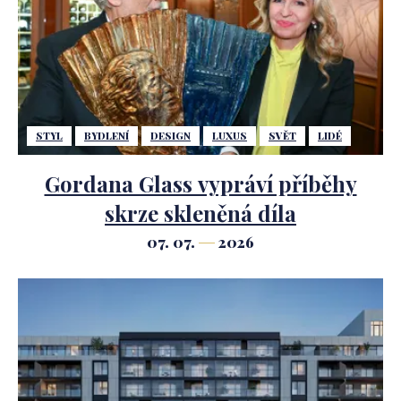
STYL
BYDLENÍ
DESIGN
LUXUS
SVĚT
LIDÉ
Gordana Glass vypráví příběhy
skrze skleněná díla
07. 07.
2026