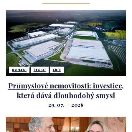
BYDLENÍ
ČESKO
LIDÉ
Průmyslové nemovitosti: investice,
která dává dlouhodobý smysl
29. 07.
2026