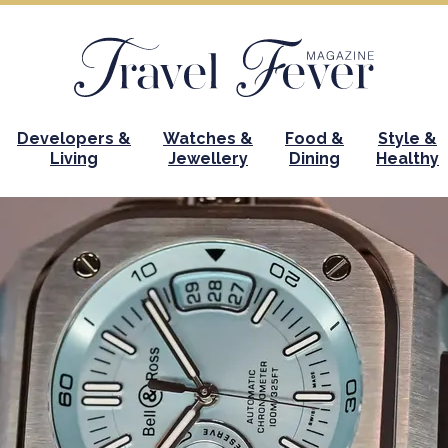
Developers &
Watches &
Food &
Style &
Living
Jewellery
Dining
Healthy