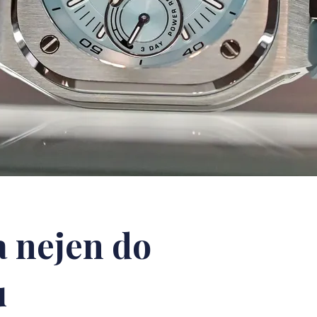
 nejen do
u