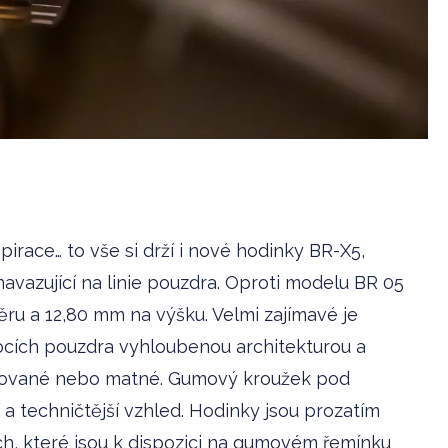
spirace… to vše si drží i nové hodinky BR-X5,
avazující na linie pouzdra. Oproti modelu BR 05
ru a 12,80 mm na výšku. Velmi zajímavé je
bocích pouzdra vyhloubenou architekturou a
áčované nebo matné. Gumový kroužek pod
 techničtější vzhled. Hodinky jsou prozatím
h, které jsou k dispozici na gumovém řemínku