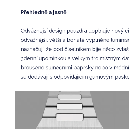
Přehledně a jasně
Odvážnější design pouzdra doplňuje nový ci
odvážnější, větší a bohatě vyplněné lumini
naznačují, že pod číselníkem bije něco zvlášt
3denní upomínkou a velkým trojmístným datem
broušené slunečními paprsky nebo v módní
se dodávají s odpovídajícím gumovým pásk