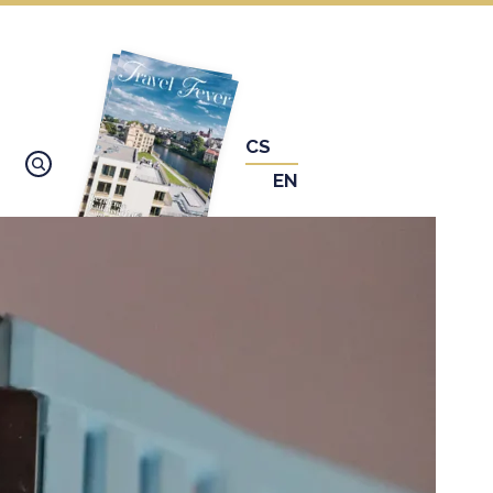
CS
EN