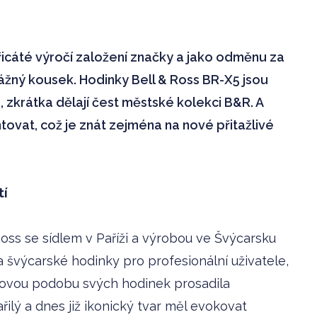
řicáté výročí založení značky a jako odměnu za
vážný kousek. Hodinky Bell & Ross BR-X5 jsou
zkrátka dělají čest městské kolekci B&R. A
tovat, což je znát zejména na nové přitažlivé
tí
oss se sídlem v Paříži a výrobou ve Švýcarsku
a švýcarské hodinky pro profesionální uživatele,
ercovou podobu svých hodinek prosadila
ilý a dnes již ikonický tvar měl evokovat