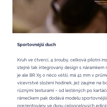
Sportovnější duch
Kruh ve čtverci, 4 šrouby, celková pilotní in
stejně tak integrovaný design s náramkem n
je ale BR X5 o něco větší, má 41 mm v průmě
vícevrstvé složení hodinek, jež zaujme na 
různými texturami – od leštěných po kart
rámečkem pak dodává modelu sportovnější a
prezentovány ve dvou celoocelových edicíc