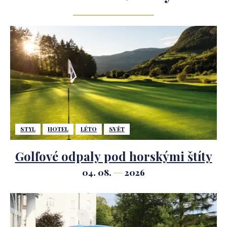
STYL
HOTEL
LÉTO
SVĚT
Golfové odpaly pod horskými štíty
04. 08.
2026