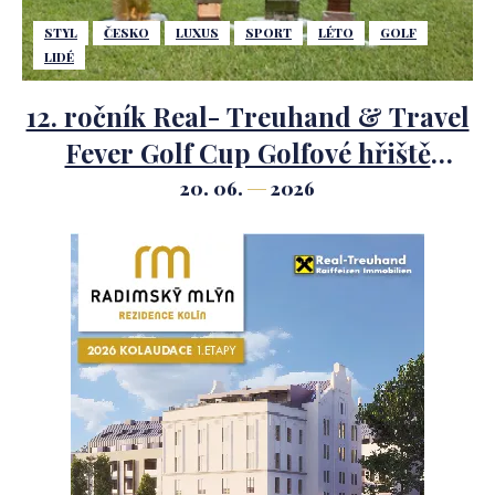
STYL
ČESKO
LUXUS
SPORT
LÉTO
GOLF
LIDÉ
12. ročník Real- Treuhand & Travel
Fever Golf Cup Golfové hřiště
Mariánské Lázně.
20. 06.
2026