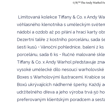
Limitovaná kolekce Tiffany & Co. x Andy Wa
věhlasného klenotníka s uměleckým světem 
nádobí a ozdob až po přání a hrací karty ob
Dezertní talíře z kostního porcelánu, sada š
šesti kusů • Vánoční pohlednice, balení 2 ks 
porcelánu, sada 6 ks • Ručně malované skl
Tiffany & Co. x Andy Warhol představuje znač
vysoké umělecké dílo nesoucí warholovské 
Boxes s Warholovými ilustracemi. Krabice se 
Boxů ukrývajících nádherné šperky. Každý a
udržitelného dřeva a jeho výroba trvá 50 h
preferovaným klientským poradcem a sestavi