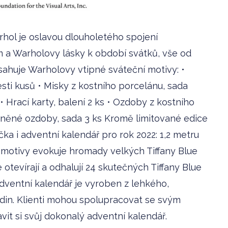
rhol je oslavou dlouholetého spojení
a Warholovy lásky k období svátků, vše od
sahuje Warholovy vtipné sváteční motivy: •
esti kusů • Misky z kostního porcelánu, sada
• Hrací karty, balení 2 ks • Ozdoby z kostního
eněné ozdoby, sada 3 ks Kromě limitované edice
ka i adventní kalendář pro rok 2022: 1,2 metru
motivy evokuje hromady velkých Tiffany Blue
otevírají a odhalují 24 skutečných Tiffany Blue
dventní kalendář je vyroben z lehkého,
odin. Klienti mohou spolupracovat se svým
t si svůj dokonalý adventní kalendář.