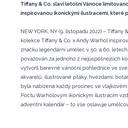
Tiffany & Co. slaví letošní Vánoce limitov
inspirovanou ikonickými ilustracemi, které 
NEW YORK, NY (9. listopadu 2022) – Tiffany 
kolekce Tiffany & Co. x Andy Warhol inspiro
značku legendární umělec v 50. a 60. letech 2
považován za jednoho z nejúspěšnějších kom
vytvořil barevné vánoční pohlednice ve své
akvarelů, ilustrované ptáky, hvězdami, botam
byla nabízena každý prosinec ve vlajkovém 
Poctu Warholovým ikonickým ilustracím vzd
adventní kalendář – to vše oslavuje umělcovo