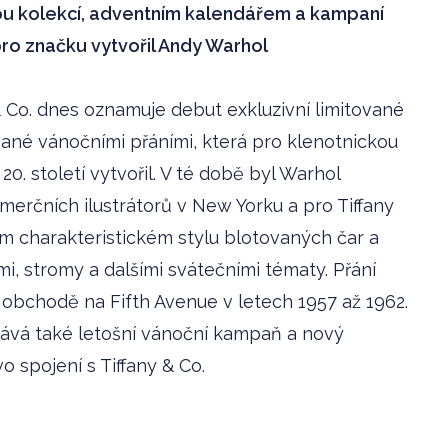
anou kolekcí, adventním kalendářem a kampaní
pro značku vytvořil Andy Warhol
& Co. dnes oznamuje debut exkluzivní limitované
vané vánočními přáními, která pro klenotnickou
0. století vytvořil. V té době byl Warhol
erčních ilustrátorů v New Yorku a pro Tiffany
m charakteristickém stylu blotovaných čar a
i, stromy a dalšími svátečními tématy. Přání
obchodě na Fifth Avenue v letech 1957 až 1962.
ává také letošní vánoční kampaň a nový
 spojení s Tiffany & Co.