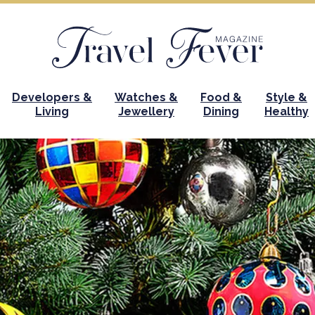
Developers &
Watches &
Food &
Style &
Living
Jewellery
Dining
Healthy