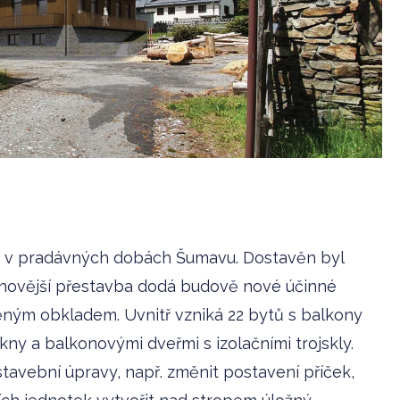
í v pradávných dobách Šumavu. Dostavěn byl
ejnovější přestavba dodá budově nové účinné
věným obkladem. Uvnitř vzniká 22 bytů s balkony
kny a balkonovými dveřmi s izolačními trojskly.
stavební úpravy, např. změnit postavení příček,