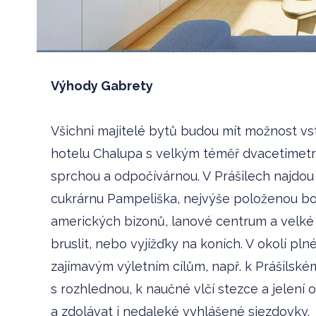
Výhody Gabrety
Všichni majitelé bytů budou mít možnost v
hotelu Chalupa s velkým téměř dvacetimet
sprchou a odpočívárnou. V Prášilech najdou
cukrárnu Pampeliška, nejvýše položenou bo
amerických bizonů, lanové centrum a velké 
bruslit, nebo vyjížďky na koních. V okolí pl
zajímavým výletním cílům, např. k Prášilské
s rozhlednou, k naučné vlčí stezce a jelení 
a zdolávat i nedaleké vyhlášené sjezdovky.