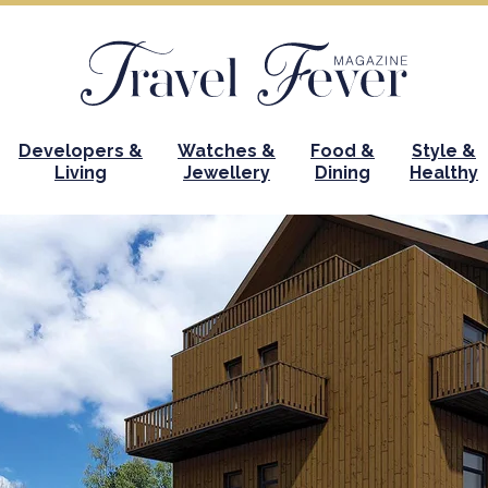
Developers &
Watches &
Food &
Style &
Living
Jewellery
Dining
Healthy