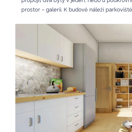
propojit dva byty v jeden, nebo u podkrovn
prostor – galerii. K budově náleží parkovišt