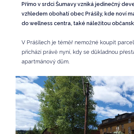
Přímo v srdci Šumavy vzniká jedinečný de
vzhledem obohatí obec Prášily, kde noví m
do wellness centra, také náležitou občansk
V Prášilech je téměř nemožné koupit parcelu
přichází právě nyní, kdy se důkladnou pře
apartmánový dům.