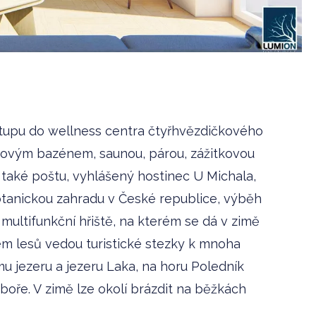
stupu do wellness centra čtyřhvězdičkového
rovým bazénem, saunou, párou, zážitkovou
 také poštu, vyhlášený hostinec U Michala,
tanickou zahradu v České republice, výběh
multifunkční hřiště, na kterém se dá v zimě
ném lesů vedou turistické stezky k mnoha
mu jezeru a jezeru Laka, na horu Poledník
oboře. V zimě lze okolí brázdit na běžkách